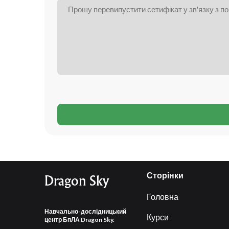
Сторінки
Dragon Sky
Головна
Навчально-дослідницький
Курси
центр БпЛА Dragon Sky.