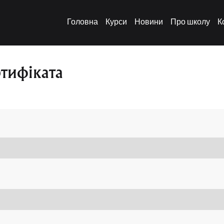
Головна
Курси
Новини
Про школу
К
ртифіката