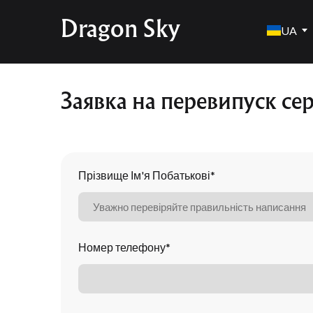
Dragon Sky
UA
Заявка на перевипуск се
Прізвище Ім'я Побатькові
*
Номер телефону
*